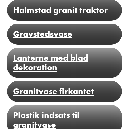
SE MERE
Halmstad granit traktor
Gravstedsvase
SE MERE
Lanterne med blad
SE MERE
dekoration
SE MERE
Granitvase firkantet
Plastik indsats til
SE MERE
granitvase