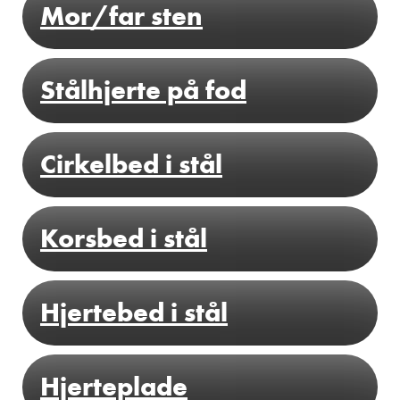
Mor/far sten
Stålhjerte på fod
SE MERE
Cirkelbed i stål
SE MERE
Korsbed i stål
SE MERE
Hjertebed i stål
SE MERE
SE MERE
Hjerteplade