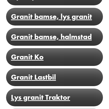
SE MERE
Granit bamse, lys granit
Granit bamse, halmstad
SE MERE
Granit Ko
SE MERE
Granit Lastbil
SE MERE
Lys granit Traktor
SE MERE