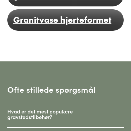
Granitvase hjerteformet
SE MERE
SE MERE
Ofte stillede spørgsmål
SE MERE
Hvad er det mest populære
gravstedstilbehør?