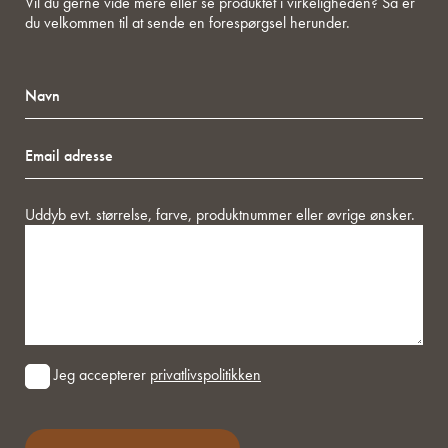
Vil du gerne vide mere eller se produktet i virkeligheden? Så er
du velkommen til at sende en forespørgsel herunder.
Navn
Email
adresse
Besked
Uddyb evt. størrelse, farve, produktnummer eller øvrige ønsker.
Consent
Jeg accepterer
privatlivspolitikken