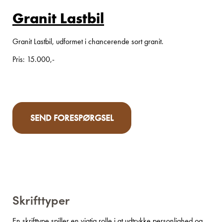
Granit Lastbil
Granit Lastbil, udformet i chancerende sort granit.
Pris: 15.000,-
SEND FORESPØRGSEL
Skrifttyper
En skrifttype spiller en vigtig rolle i at udtrykke personlighed og