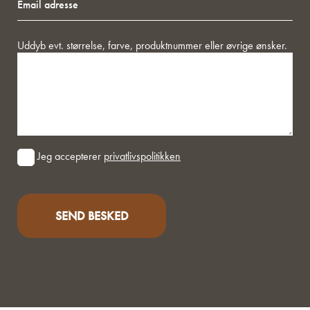
adresse
Besked
Uddyb evt. størrelse, farve, produktnummer eller øvrige ønsker.
Consent
Jeg accepterer
privatlivspolitikken