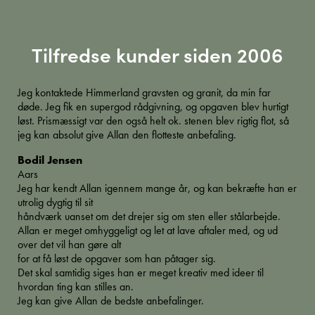
Tilfredse kunder siden 2006
Jeg kontaktede Himmerland gravsten og granit, da min far
døde. Jeg fik en supergod rådgivning, og opgaven blev hurtigt
løst. Prismæssigt var den også helt ok. stenen blev rigtig flot, så
jeg kan absolut give Allan den flotteste anbefaling.
Bodil Jensen
Aars
Jeg har kendt Allan igennem mange år, og kan bekræfte han er
utrolig dygtig til sit
håndværk uanset om det drejer sig om sten eller stålarbejde.
Allan er meget omhyggeligt og let at lave aftaler med, og ud
over det vil han gøre alt
for at få løst de opgaver som han påtager sig.
Det skal samtidig siges han er meget kreativ med ideer til
hvordan ting kan stilles an.
Jeg kan give Allan de bedste anbefalinger.