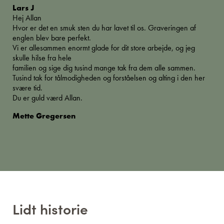
Lars J
Hej Allan
Hvor er det en smuk sten du har lavet til os. Graveringen af
englen blev bare perfekt.
Vi er allesammen enormt glade for dit store arbejde, og jeg
skulle hilse fra hele
familien og sige dig tusind mange tak fra dem alle sammen.
Tusind tak for tålmodigheden og forståelsen og alting i den her
svære tid.
Du er guld værd Allan.
Mette Gregersen
Lidt historie