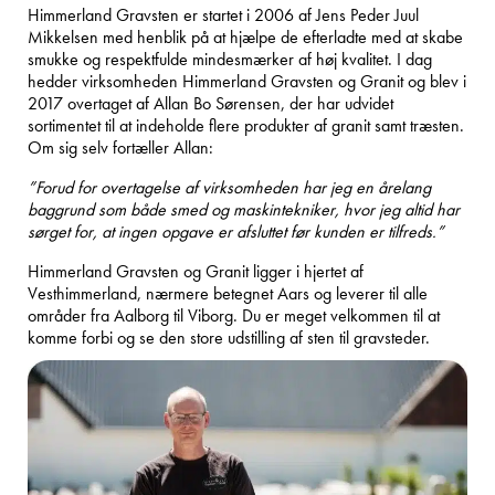
Himmerland Gravsten er startet i 2006 af Jens Peder Juul
Mikkelsen med henblik på at hjælpe de efterladte med at skabe
smukke og respektfulde mindesmærker af høj kvalitet. I dag
hedder virksomheden Himmerland Gravsten og Granit og blev i
2017 overtaget af Allan Bo Sørensen, der har udvidet
sortimentet til at indeholde flere produkter af granit samt træsten.
Om sig selv fortæller Allan:
”Forud for overtagelse af virksomheden har jeg en årelang
baggrund som både smed og maskintekniker, hvor jeg altid har
sørget for, at ingen opgave er afsluttet før kunden er tilfreds.”
Himmerland Gravsten og Granit ligger i hjertet af
Vesthimmerland, nærmere betegnet Aars og leverer til alle
områder fra Aalborg til Viborg. Du er meget velkommen til at
komme forbi og se den store udstilling af sten til gravsteder.