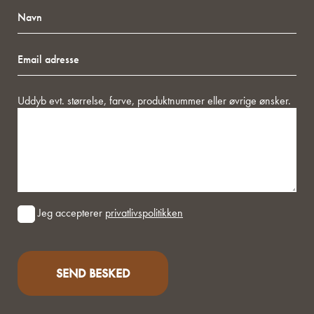
Navn
Email
adresse
Besked
Uddyb evt. størrelse, farve, produktnummer eller øvrige ønsker.
Consent
Jeg accepterer
privatlivspolitikken