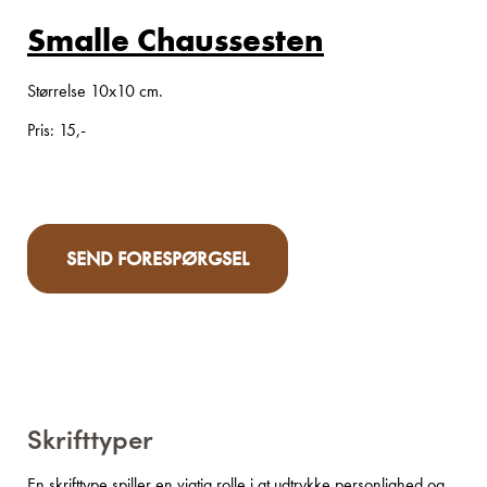
Smalle Chaussesten
Størrelse 10x10 cm.
Pris: 15,-
SEND FORESPØRGSEL
Skrifttyper
En skrifttype spiller en vigtig rolle i at udtrykke personlighed og