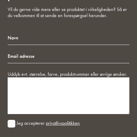
Vil du gerne vide mere eller se produktet i virkeligheden? Så er
du velkommen til at sende en forespørgsel herunder.
Navn
Email
adresse
Besked
Uddyb evt. størrelse, farve, produktnummer eller øvrige ønsker.
Consent
Jeg accepterer
privatlivspolitikken