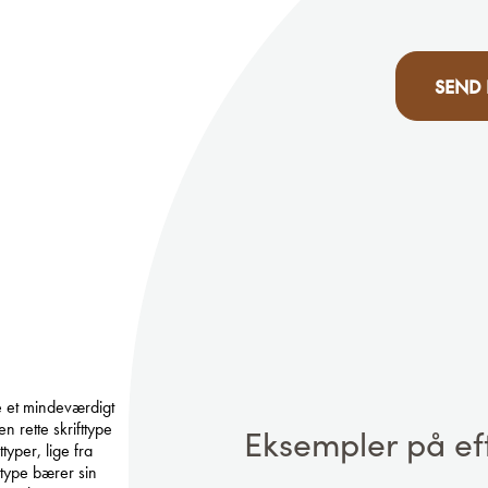
SEND
be et mindeværdigt
 rette skrifttype
Eksempler på eft
typer, lige fra
ttype bærer sin