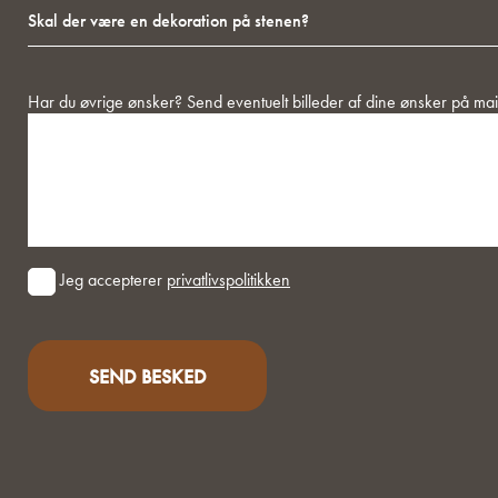
Skal
der
være
en
dekoration
Besked
Har du øvrige ønsker? Send eventuelt billeder af dine ønsker på mai
på
stenen?
Consent
Jeg accepterer
privatlivspolitikken