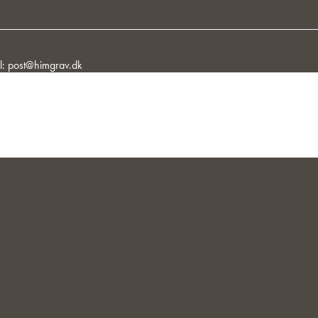
l:
post@himgrav.dk