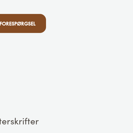
 FORESPØRGSEL
erskrifter