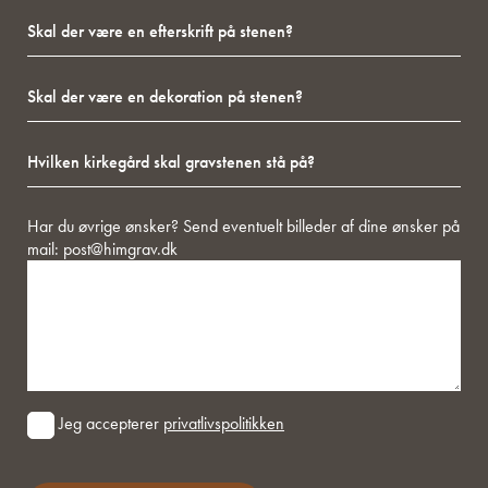
en
stenen?
Skal
der
kommende
der
være
person
være
på
på
Skal
en
stenen?
stenen)
der
efterskrift
være
på
Hvilken
en
stenen?
kirkegård
dekoration
skal
på
gravstenen
stenen?
Besked
Har du øvrige ønsker? Send eventuelt billeder af dine ønsker på
stå
mail:
post@himgrav.dk
på?
Consent
Jeg accepterer
privatlivspolitikken