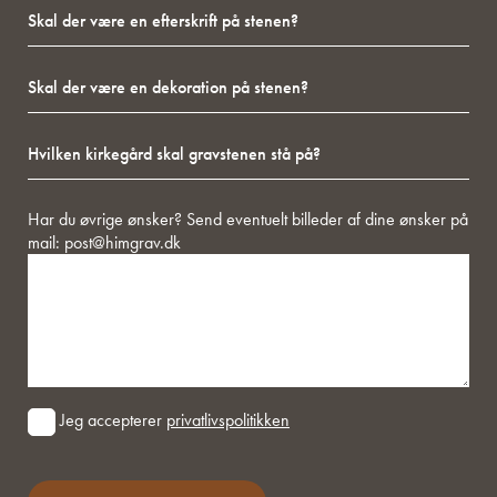
Skal
der
kommende
der
være
person
være
på
på
Skal
en
stenen?
stenen)
der
efterskrift
være
på
Hvilken
en
stenen?
kirkegård
dekoration
skal
på
gravstenen
stenen?
Besked
Har du øvrige ønsker? Send eventuelt billeder af dine ønsker på
stå
mail:
post@himgrav.dk
på?
Consent
Jeg accepterer
privatlivspolitikken