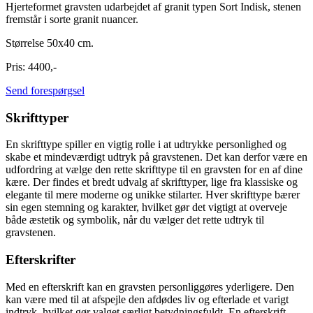
Hjerteformet gravsten udarbejdet af granit typen Sort Indisk, stenen
fremstår i sorte granit nuancer.
Størrelse 50x40 cm.
Pris: 4400,-
Send forespørgsel
Skrifttyper
En skrifttype spiller en vigtig rolle i at udtrykke personlighed og
skabe et mindeværdigt udtryk på gravstenen. Det kan derfor være en
udfordring at vælge den rette skrifttype til en gravsten for en af dine
kære. Der findes et bredt udvalg af skrifttyper, lige fra klassiske og
elegante til mere moderne og unikke stilarter. Hver skrifttype bærer
sin egen stemning og karakter, hvilket gør det vigtigt at overveje
både æstetik og symbolik, når du vælger det rette udtryk til
gravstenen.
Efterskrifter
Med en efterskrift kan en gravsten personliggøres yderligere. Den
kan være med til at afspejle den afdødes liv og efterlade et varigt
indtryk, hvilket gør valget særligt betydningsfuldt. En efterskrift