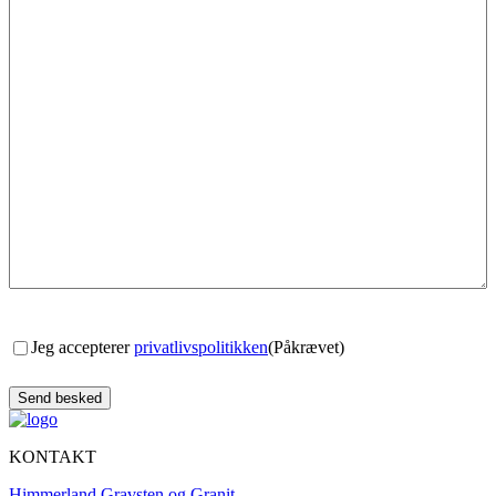
Consent
(Påkrævet)
Jeg accepterer
privatlivspolitikken
(Påkrævet)
KONTAKT
Himmerland Gravsten og Granit