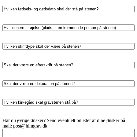
skal
der
Hvilken
være
fødsels-
på
og
stenen?
dødsdato
Evt.
skal
senere
der
tilføjelse
stå
(plads
Hvilken
på
til
skrifttype
stenen?
en
skal
kommende
der
Skal
person
være
der
på
på
være
stenen)
stenen?
en
Skal
efterskrift
der
på
være
stenen?
en
Hvilken
dekoration
kirkegård
på
skal
stenen?
gravstenen
Besked
Har du øvrige ønsker? Send eventuelt billeder af dine ønsker på
stå
mail:
post@himgrav.dk
på?