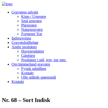
Gravstens udvalg
Kiste-/ Urnesten
Små urnesten
Plænesten
Naturgravsten
Forstenet Træ
Indgravering
Gravstedstilbehør
Andre produkter
Haveprodukter
Gårdsten
Produkter i stål, jern, træ mm.
Om himmerland gravsten
Fysisk udstilling
Kontakt
Ofte stillede spørgsmål
Kontakt
Nr. 68 – Sort Indisk