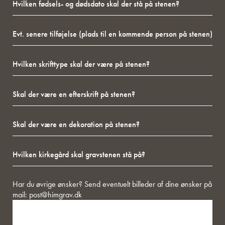
fødsels-
være
og
på
Evt.
dødsdato
stenen?
senere
skal
tilføjelse
der
Hvilken
(plads
stå
skrifttype
til
på
skal
en
stenen?
Skal
der
kommende
der
være
person
være
på
på
Skal
en
stenen?
stenen)
der
efterskrift
være
på
Hvilken
en
stenen?
kirkegård
dekoration
skal
på
gravstenen
stenen?
Besked
Har du øvrige ønsker? Send eventuelt billeder af dine ønsker på
stå
mail:
post@himgrav.dk
på?