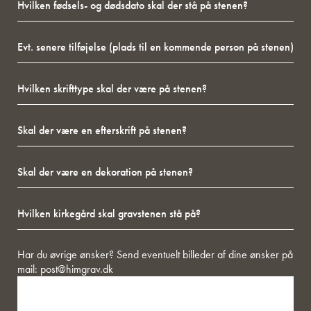
fødsels-
være
og
på
Evt.
dødsdato
stenen?
senere
skal
tilføjelse
der
Hvilken
(plads
stå
skrifttype
til
på
skal
en
stenen?
Skal
der
kommende
der
være
person
være
på
på
Skal
en
stenen?
stenen)
der
efterskrift
være
på
Hvilken
en
stenen?
kirkegård
dekoration
skal
på
gravstenen
stenen?
Besked
Har du øvrige ønsker? Send eventuelt billeder af dine ønsker på
stå
mail:
post@himgrav.dk
på?