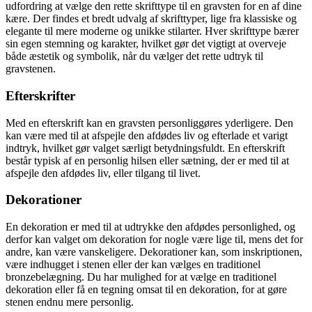
udfordring at vælge den rette skrifttype til en gravsten for en af dine
kære. Der findes et bredt udvalg af skrifttyper, lige fra klassiske og
elegante til mere moderne og unikke stilarter. Hver skrifttype bærer
sin egen stemning og karakter, hvilket gør det vigtigt at overveje
både æstetik og symbolik, når du vælger det rette udtryk til
gravstenen.
Efterskrifter
Med en efterskrift kan en gravsten personliggøres yderligere. Den
kan være med til at afspejle den afdødes liv og efterlade et varigt
indtryk, hvilket gør valget særligt betydningsfuldt. En efterskrift
består typisk af en personlig hilsen eller sætning, der er med til at
afspejle den afdødes liv, eller tilgang til livet.
Dekorationer
En dekoration er med til at udtrykke den afdødes personlighed, og
derfor kan valget om dekoration for nogle være lige til, mens det for
andre, kan være vanskeligere. Dekorationer kan, som inskriptionen,
være indhugget i stenen eller der kan vælges en traditionel
bronzebelægning. Du har mulighed for at vælge en traditionel
dekoration eller få en tegning omsat til en dekoration, for at gøre
stenen endnu mere personlig.