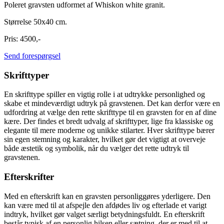
Poleret gravsten udformet af Whiskon white granit.
Størrelse 50x40 cm.
Pris: 4500,-
Send forespørgsel
Skrifttyper
En skrifttype spiller en vigtig rolle i at udtrykke personlighed og
skabe et mindeværdigt udtryk på gravstenen. Det kan derfor være en
udfordring at vælge den rette skrifttype til en gravsten for en af dine
kære. Der findes et bredt udvalg af skrifttyper, lige fra klassiske og
elegante til mere moderne og unikke stilarter. Hver skrifttype bærer
sin egen stemning og karakter, hvilket gør det vigtigt at overveje
både æstetik og symbolik, når du vælger det rette udtryk til
gravstenen.
Efterskrifter
Med en efterskrift kan en gravsten personliggøres yderligere. Den
kan være med til at afspejle den afdødes liv og efterlade et varigt
indtryk, hvilket gør valget særligt betydningsfuldt. En efterskrift
består typisk af en personlig hilsen eller sætning, der er med til at