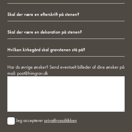
på
skal
en
stenen?
Skal
der
kommende
der
være
person
være
på
på
Skal
en
stenen?
stenen)
der
efterskrift
være
på
Hvilken
en
stenen?
kirkegård
dekoration
skal
på
gravstenen
stenen?
Besked
Har du øvrige ønsker? Send eventuelt billeder af dine ønsker på
stå
mail:
post@himgrav.dk
på?
Consent
Jeg accepterer
privatlivspolitikken