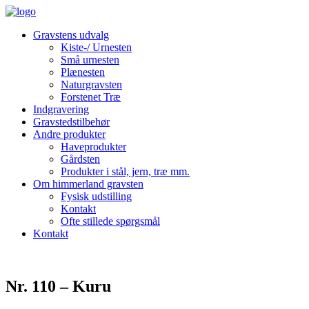
Gravstens udvalg
Kiste-/ Urnesten
Små urnesten
Plænesten
Naturgravsten
Forstenet Træ
Indgravering
Gravstedstilbehør
Andre produkter
Haveprodukter
Gårdsten
Produkter i stål, jern, træ mm.
Om himmerland gravsten
Fysisk udstilling
Kontakt
Ofte stillede spørgsmål
Kontakt
Nr. 110 – Kuru