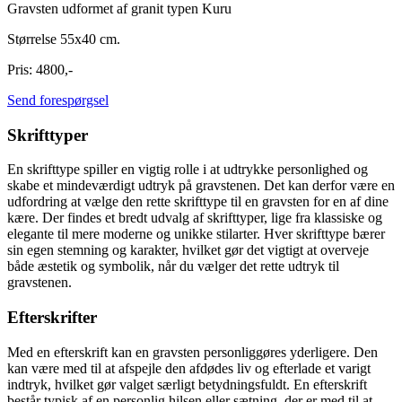
Gravsten udformet af granit typen Kuru
Størrelse 55x40 cm.
Pris: 4800,-
Send forespørgsel
Skrifttyper
En skrifttype spiller en vigtig rolle i at udtrykke personlighed og
skabe et mindeværdigt udtryk på gravstenen. Det kan derfor være en
udfordring at vælge den rette skrifttype til en gravsten for en af dine
kære. Der findes et bredt udvalg af skrifttyper, lige fra klassiske og
elegante til mere moderne og unikke stilarter. Hver skrifttype bærer
sin egen stemning og karakter, hvilket gør det vigtigt at overveje
både æstetik og symbolik, når du vælger det rette udtryk til
gravstenen.
Efterskrifter
Med en efterskrift kan en gravsten personliggøres yderligere. Den
kan være med til at afspejle den afdødes liv og efterlade et varigt
indtryk, hvilket gør valget særligt betydningsfuldt. En efterskrift
består typisk af en personlig hilsen eller sætning, der er med til at