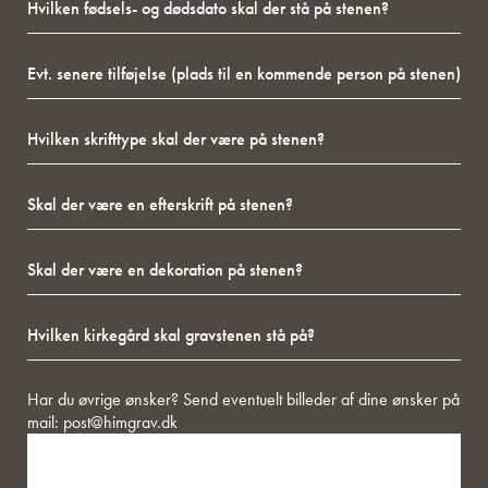
fødsels-
være
og
på
Evt.
dødsdato
stenen?
senere
skal
tilføjelse
der
Hvilken
(plads
stå
skrifttype
til
på
skal
en
stenen?
Skal
der
kommende
der
være
person
være
på
på
Skal
en
stenen?
stenen)
der
efterskrift
være
på
Hvilken
en
stenen?
kirkegård
dekoration
skal
på
gravstenen
stenen?
Besked
Har du øvrige ønsker? Send eventuelt billeder af dine ønsker på
stå
mail:
post@himgrav.dk
på?