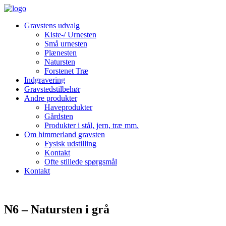
Gravstens udvalg
Kiste-/ Urnesten
Små urnesten
Plænesten
Natursten
Forstenet Træ
Indgravering
Gravstedstilbehør
Andre produkter
Haveprodukter
Gårdsten
Produkter i stål, jern, træ mm.
Om himmerland gravsten
Fysisk udstilling
Kontakt
Ofte stillede spørgsmål
Kontakt
N6 – Natursten i grå