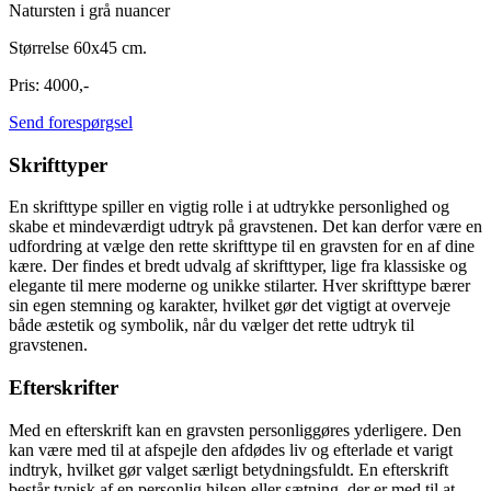
Natursten i grå nuancer
Størrelse 60x45 cm.
Pris: 4000,-
Send forespørgsel
Skrifttyper
En skrifttype spiller en vigtig rolle i at udtrykke personlighed og
skabe et mindeværdigt udtryk på gravstenen. Det kan derfor være en
udfordring at vælge den rette skrifttype til en gravsten for en af dine
kære. Der findes et bredt udvalg af skrifttyper, lige fra klassiske og
elegante til mere moderne og unikke stilarter. Hver skrifttype bærer
sin egen stemning og karakter, hvilket gør det vigtigt at overveje
både æstetik og symbolik, når du vælger det rette udtryk til
gravstenen.
Efterskrifter
Med en efterskrift kan en gravsten personliggøres yderligere. Den
kan være med til at afspejle den afdødes liv og efterlade et varigt
indtryk, hvilket gør valget særligt betydningsfuldt. En efterskrift
består typisk af en personlig hilsen eller sætning, der er med til at