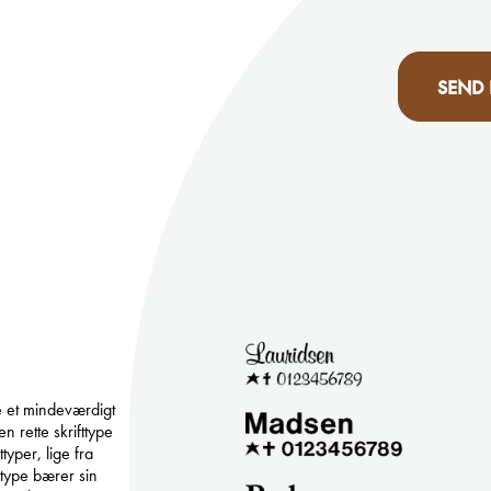
SEND
be et mindeværdigt
 rette skrifttype
typer, lige fra
ttype bærer sin