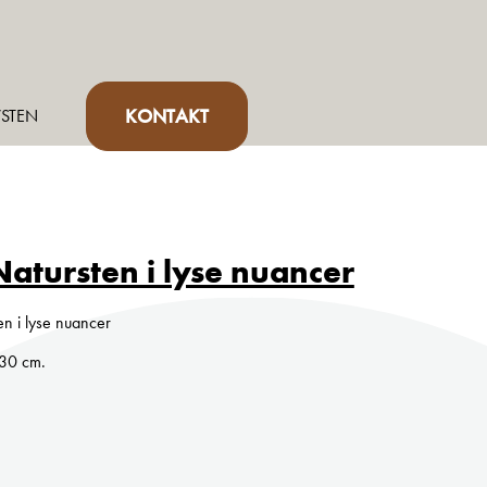
KONTAKT
STEN
atursten i lyse nuancer
en i lyse nuancer
x30 cm.