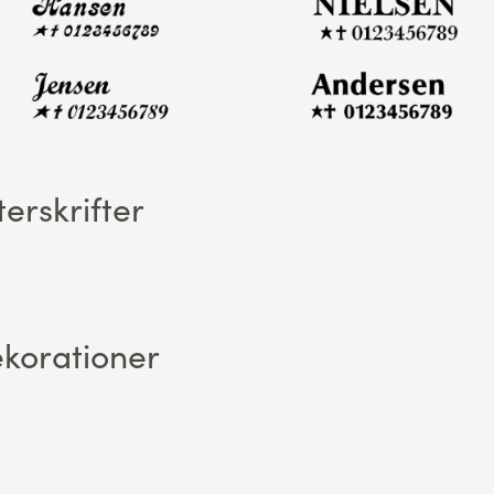
erskrifter
korationer