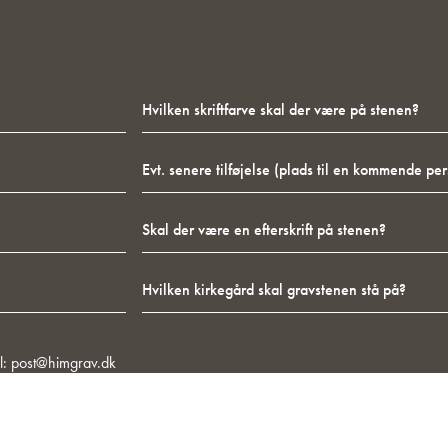
Hvilken
skriftfarve
skal
Evt.
der
senere
være
tilføjelse
på
Skal
(plads
stenen?
der
til
være
en
Hvilken
en
kommende
kirkegård
efterskrift
person
skal
på
på
gravstenen
stenen?
stenen)
stå
l:
post@himgrav.dk
på?