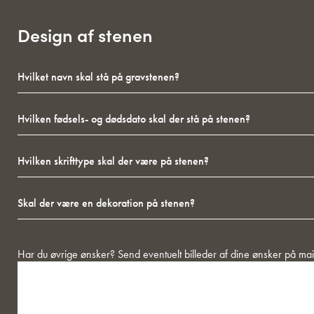
Design af stenen
Hvilket
navn
skal
Hvilken
stå
fødsels-
på
og
gravstenen?
Hvilken
dødsdato
skrifttype
skal
skal
der
Skal
der
stå
der
være
på
være
på
stenen?
en
stenen?
dekoration
Besked
Har du øvrige ønsker? Send eventuelt billeder af dine ønsker på mai
på
stenen?