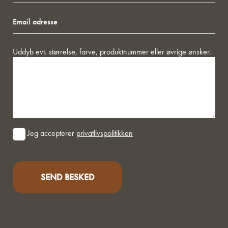
Email
adresse
Besked
Uddyb evt. størrelse, farve, produktnummer eller øvrige ønsker.
Consent
Jeg accepterer
privatlivspolitikken