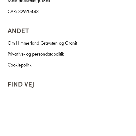
Mail:
post@himgrav.dk
CVR: 32970443
ANDET
Om Himmerland Gravsten og Granit
Privatlivs- og persondatapolitik
Cookiepolitik
FIND VEJ