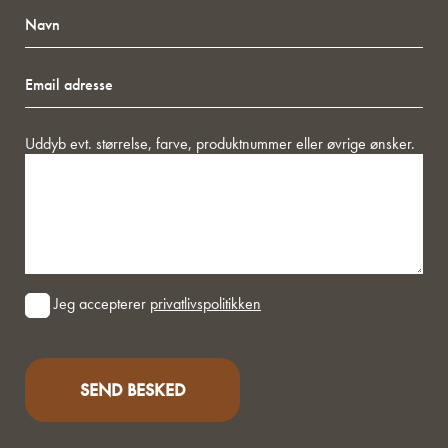
Navn
Email
adresse
Besked
Uddyb evt. størrelse, farve, produktnummer eller øvrige ønsker.
Consent
Jeg accepterer
privatlivspolitikken