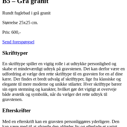
B5 – Grå granit
Rundt fuglebad i grå granit
Størrelse 25x25 cm.
Pris: 600,-
Send forespørgsel
Skrifttyper
En skrifttype spiller en vigtig rolle i at udtrykke personlighed og
skabe et mindeværdigt udtryk på gravstenen. Det kan derfor være en
udfordring at vælge den rette skrifttype til en gravsten for en af dine
kære. Der findes et bredt udvalg af skrifttyper, lige fra klassiske og
elegante til mere moderne og unikke stilarter. Hver skrifttype bærer
sin egen stemning og karakter, hvilket gør det vigtigt at overveje
både æstetik og symbolik, når du vælger det rette udtryk til
gravstenen.
Efterskrifter
Med en efterskrift kan en gravsten personliggøres yderligere. Den
kan være med til at afspejle den afdødes liv og efterlade et varigt